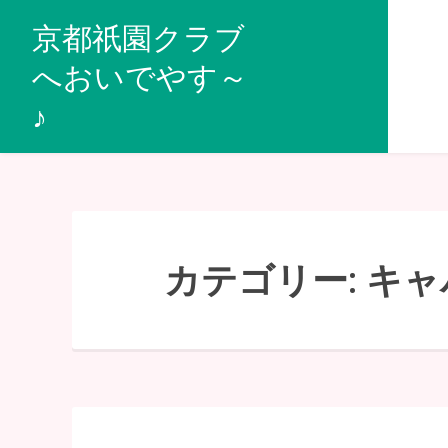
コ
京都祇園クラブ
ン
へおいでやす～
テ
♪
ン
ツ
へ
移
動
カテゴリー:
キャ