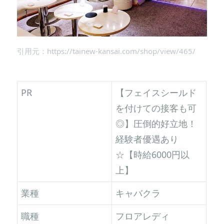
引用元：https://tainew-kansai.com/shop/view/465/
PR
【フェイスシールド
を付けての接客も可
◎】圧倒的好立地！
経験者優遇あり
☆【時給6000円以
上】
業種
キャバクラ
職種
フロアレディ