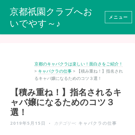
コ
京都祇園クラブへお
ン
メニュー
いでやす～♪
テ
ン
ツ
へ
移
京都のキャバクラは楽しい！面白さをご紹介！
動
>
キャバクラの仕事
>
【積み重ね！】指名され
るキャバ嬢になるためのコツ３選！
【積み重ね！】指名されるキ
ャバ嬢になるためのコツ３
選！
2019年5月15日
カテゴリー:
キャバクラの仕事