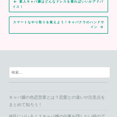
新人キャバ嬢はどんなドレスを着ればいいかアドバ
稿
イス！
ナ
ビ
スマートなやり取りを覚えよう！キャバクラのハンドサ
イン
ゲ
ー
シ
ョ
ン
検
索:
キャバ嬢の色恋営業とは？恋愛との違いや注意点を
まとめて知ろう！
彼氏にバレる！？キャバ嬢の仕事を隠したい時のア