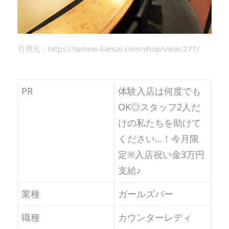
引用元：https://tainew-kansai.com/shop/view/277/
PR
体験入店は何度でも
OK◎スタッフ2人だ
けの私たちを助けて
ください…！今月限
定※入店祝い金3万円
支給♪
業種
ガールズバー
職種
カウンターレディ