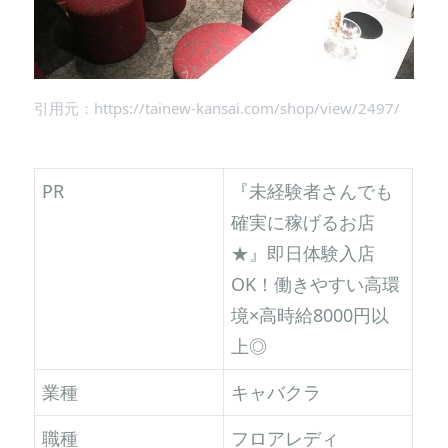
引用元：https://tainew-kansai.com/shop/view/2497/
PR
『未経験者さんでも
確実に稼げるお店
★』即日体験入店
OK！働きやすい高環
境×高時給8000円以
上◎
業種
キャバクラ
職種
フロアレディ