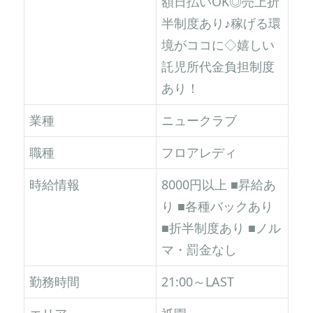
額日払いOK◎売上折
半制度あり♪稼げる環
境がココに◇嬉しい
託児所代金負担制度
あり！
業種
ニュークラブ
職種
フロアレディ
時給情報
8000円以上 ■昇給あ
り ■各種バックあり
■折半制度あり ■ノル
マ・罰金なし
勤務時間
21:00～LAST